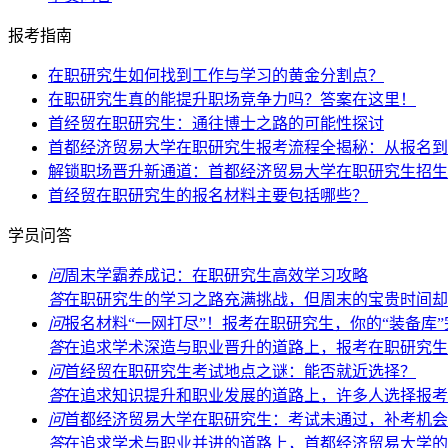
报考指南
在职研究生如何找到工作与学习的黄金分割点？
在职研究生真的能提升职场竞争力吗？答案在这里！
首经贸在职研究生：通往博士之路的可能性探讨
首都经济贸易大学在职研究生报考流程全揭秘：从报名到
解锁职场晋升新通道：首都经济贸易大学在职研究生招生
首经贸在职研究生的报名材料主要包括哪些？
学员问答
问
周末学霸养成记：在职研究生高效学习攻略
答
在职研究生的学习之路充满挑战，但周末的宝贵时间却能
问
报名材料“一网打尽”！报考在职研究生，你的“装备库
答
在追求学术深造与职业晋升的道路上，报考在职研究生无
问
首经贸在职研究生考试地点之谜：能否就近选择？
答
在追求知识提升和职业发展的道路上，许多人选择报考首
问
首都经济贸易大学在职研究生：考试未通过，补考机会
答
在追求学术与职业并进的道路上，首都经济贸易大学的在