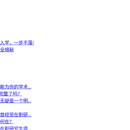
入学，一步不落!
全揭秘
为你的学术...
”完整了吗？
疑是一个明...
经贸在职研...
何在？
职研究生项...