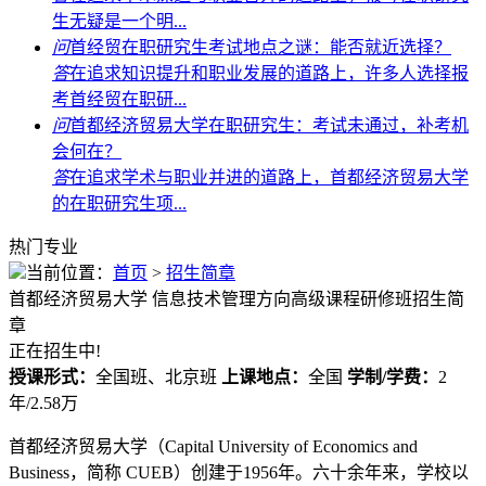
生无疑是一个明...
问
首经贸在职研究生考试地点之谜：能否就近选择？
答
在追求知识提升和职业发展的道路上，许多人选择报
考首经贸在职研...
问
首都经济贸易大学在职研究生：考试未通过，补考机
会何在？
答
在追求学术与职业并进的道路上，首都经济贸易大学
的在职研究生项...
热门专业
当前位置：
首页
>
招生简章
首都经济贸易大学
信息技术管理方向高级课程研修班招生简
章
正在招生中!
授课形式：
全国班、北京班
上课地点：
全国
学制/学费：
2
年/2.58万
首都经济贸易大学（Capital University of Economics and
Business，简称 CUEB）创建于1956年。六十余年来，学校以