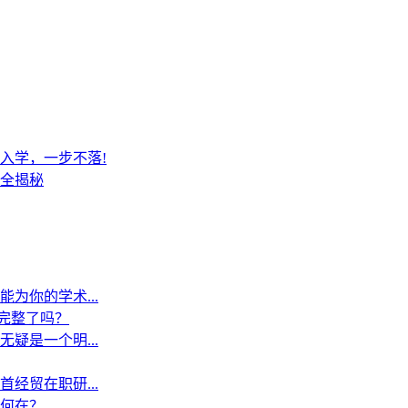
入学，一步不落!
全揭秘
为你的学术...
”完整了吗？
疑是一个明...
经贸在职研...
何在？