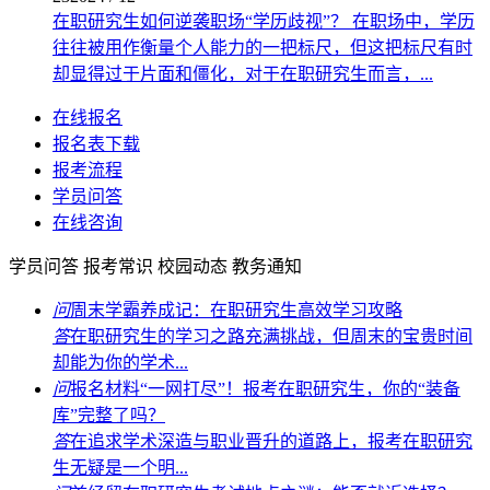
在职研究生如何逆袭职场“学历歧视”？
在职场中，学历
往往被用作衡量个人能力的一把标尺，但这把标尺有时
却显得过于片面和僵化，对于在职研究生而言，...
在线报名
报名表下载
报考流程
学员问答
在线咨询
学员问答
报考常识
校园动态
教务通知
问
周末学霸养成记：在职研究生高效学习攻略
答
在职研究生的学习之路充满挑战，但周末的宝贵时间
却能为你的学术...
问
报名材料“一网打尽”！报考在职研究生，你的“装备
库”完整了吗？
答
在追求学术深造与职业晋升的道路上，报考在职研究
生无疑是一个明...