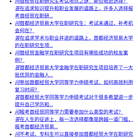
问
首经贸在职研究生考试地点之谜：能否就近选择？
答
在追求知识提升和职业发展的道路上，许多人选择报
考首经贸在职研...
问
首都经济贸易大学在职研究生：考试未通过，补考机
会何在？
答
在追求学术与职业并进的道路上，首都经济贸易大学
的在职研究生项...
问
首经贸金融学在职研究生项目有哪些成功的校友案
例？
答
首都经济贸易大学金融学在职研究生项目培养了一大
批优异的金融人...
问
参加首都经贸大学同等学力申硕考试，如何高效利用
复习时间？
答
首都经贸大学同等学力申硕考试对于很多希望进一步
提升自己学历和...
问
报考首经贸同等学力需要参加什么类型的考试？
答
在人生的征途上，每一次选择都像是跨越一道门槛，
报考首都经济贸易...
问
不考试，专科生可以直接参加首都经贸大学在职研究