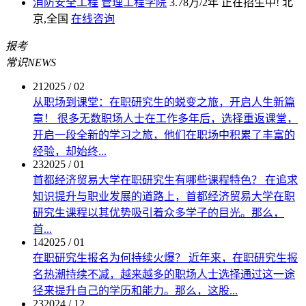
消防安全工程
管理工程学院
3.78万/2年
正在招生中!
北
京,全国
在线咨询
报考
常识
NEWS
21
2025 / 02
从职场到课堂：在职研究生的蜕变之旅，开启人生新篇
章！
很多无数职场人士在工作多年后，选择重返课堂，
开启一段全新的学习之旅，他们在职场中积累了丰富的
经验，却始终...
23
2025 / 01
首都经济贸易大学在职研究生有哪些课程特色？
在追求
知识提升与职业发展的道路上，首都经济贸易大学在职
研究生课程以其优势吸引着众多学子的目光。那么，
首...
14
2025 / 01
在职研究生报名为何持续火爆？
近年来，在职研究生报
名热潮持续不减，越来越多的职场人士选择通过这一途
径来提升自己的学历和能力。那么，这股...
23
2024 / 12