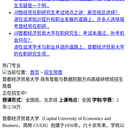
生无疑是一个明...
问
首经贸在职研究生考试地点之谜：能否就近选择？
答
在追求知识提升和职业发展的道路上，许多人选择报
考首经贸在职研...
问
首都经济贸易大学在职研究生：考试未通过，补考机
会何在？
答
在追求学术与职业并进的道路上，首都经济贸易大学
的在职研究生项...
热门专业
当前位置：
首页
>
招生简章
首都经济贸易大学
商务智能与数据挖掘方向高级研修班招生
简章
正在招生中!
授课形式：
全国班、北京班
上课地点：
全国
学制/学费：
2
年/2.58万
首都经济贸易大学（Capital University of Economics and
Business，简称 CUEB）创建于1956年。六十余年来，学校以