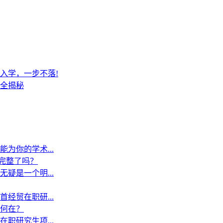
入学，一步不落!
全揭秘
为你的学术...
”完整了吗？
疑是一个明...
经贸在职研...
何在？
职研究生项...