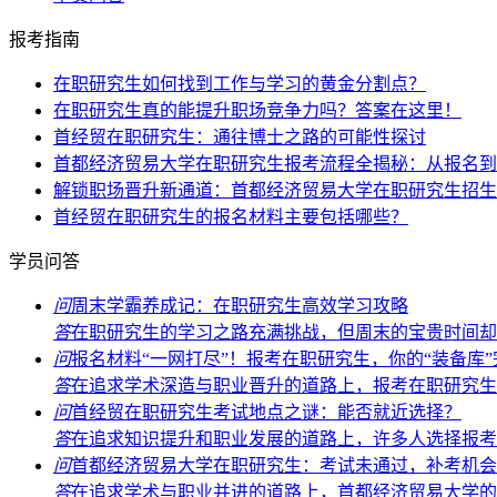
报考指南
在职研究生如何找到工作与学习的黄金分割点？
在职研究生真的能提升职场竞争力吗？答案在这里！
首经贸在职研究生：通往博士之路的可能性探讨
首都经济贸易大学在职研究生报考流程全揭秘：从报名到
解锁职场晋升新通道：首都经济贸易大学在职研究生招生
首经贸在职研究生的报名材料主要包括哪些？
学员问答
问
周末学霸养成记：在职研究生高效学习攻略
答
在职研究生的学习之路充满挑战，但周末的宝贵时间却能
问
报名材料“一网打尽”！报考在职研究生，你的“装备库
答
在追求学术深造与职业晋升的道路上，报考在职研究生无
问
首经贸在职研究生考试地点之谜：能否就近选择？
答
在追求知识提升和职业发展的道路上，许多人选择报考首
问
首都经济贸易大学在职研究生：考试未通过，补考机会
答
在追求学术与职业并进的道路上，首都经济贸易大学的在