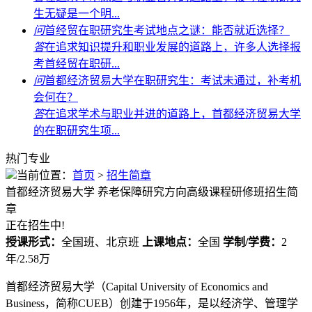
生无疑是一个明...
问
首经贸在职研究生考试地点之谜：能否就近选择？
答
在追求知识提升和职业发展的道路上，许多人选择报
考首经贸在职研...
问
首都经济贸易大学在职研究生：考试未通过，补考机
会何在？
答
在追求学术与职业并进的道路上，首都经济贸易大学
的在职研究生项...
热门专业
当前位置：
首页
>
招生简章
首都经济贸易大学
养老保障研究方向高级课程研修班招生简
章
正在招生中!
授课形式：
全国班、北京班
上课地点：
全国
学制/学费：
2
年/2.58万
首都经济贸易大学（Capital University of Economics and
Business，简称CUEB）创建于1956年，是以经济学、管理学