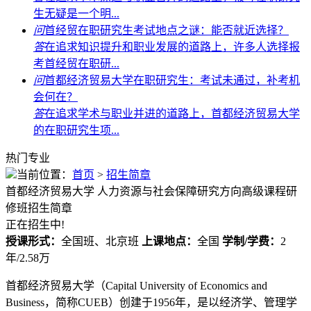
生无疑是一个明...
问
首经贸在职研究生考试地点之谜：能否就近选择？
答
在追求知识提升和职业发展的道路上，许多人选择报
考首经贸在职研...
问
首都经济贸易大学在职研究生：考试未通过，补考机
会何在？
答
在追求学术与职业并进的道路上，首都经济贸易大学
的在职研究生项...
热门专业
当前位置：
首页
>
招生简章
首都经济贸易大学
人力资源与社会保障研究方向高级课程研
修班招生简章
正在招生中!
授课形式：
全国班、北京班
上课地点：
全国
学制/学费：
2
年/2.58万
首都经济贸易大学（Capital University of Economics and
Business，简称CUEB）创建于1956年，是以经济学、管理学