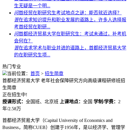
生无疑是一个明...
问
首经贸在职研究生考试地点之谜：能否就近选择？
答
在追求知识提升和职业发展的道路上，许多人选择报
考首经贸在职研...
问
首都经济贸易大学在职研究生：考试未通过，补考机
会何在？
答
在追求学术与职业并进的道路上，首都经济贸易大学
的在职研究生项...
热门专业
当前位置：
首页
>
招生简章
首都经济贸易大学
老年社会保障研究方向高级课程研修班招
生简章
正在招生中!
授课形式：
全国班、北京班
上课地点：
全国
学制/学费：
2
年/2.58万
首都经济贸易大学（Capital University of Economics and
Business，简称CUEB）创建于1956年，是以经济学、管理学