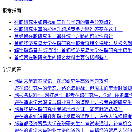
报考指南
在职研究生如何找到工作与学习的黄金分割点？
在职研究生真的能提升职场竞争力吗？答案在这里！
首经贸在职研究生：通往博士之路的可能性探讨
首都经济贸易大学在职研究生报考流程全揭秘：从报名到
解锁职场晋升新通道：首都经济贸易大学在职研究生招生
首经贸在职研究生的报名材料主要包括哪些？
学员问答
问
周末学霸养成记：在职研究生高效学习攻略
答
在职研究生的学习之路充满挑战，但周末的宝贵时间却能
问
报名材料“一网打尽”！报考在职研究生，你的“装备库
答
在追求学术深造与职业晋升的道路上，报考在职研究生无
问
首经贸在职研究生考试地点之谜：能否就近选择？
答
在追求知识提升和职业发展的道路上，许多人选择报考首
问
首都经济贸易大学在职研究生：考试未通过，补考机会
答
在追求学术与职业并进的道路上，首都经济贸易大学的在