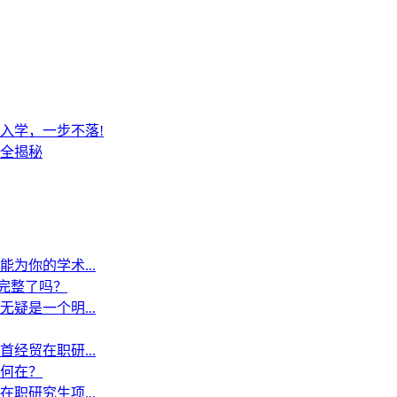
入学，一步不落!
全揭秘
为你的学术...
”完整了吗？
疑是一个明...
经贸在职研...
何在？
职研究生项...