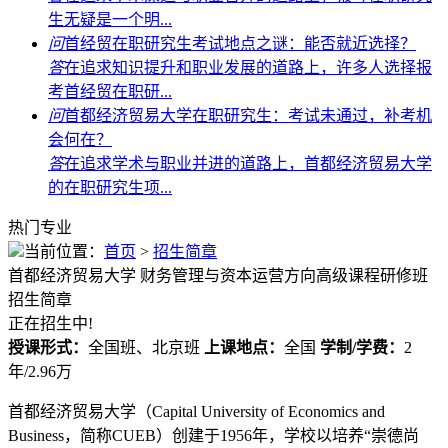
生无疑是一个明...
问
首经贸在职研究生考试地点之谜：能否就近选择？
答
在追求知识提升和职业发展的道路上，许多人选择报
考首经贸在职研...
问
首都经济贸易大学在职研究生：考试未通过，补考机
会何在？
答
在追求学术与职业并进的道路上，首都经济贸易大学
的在职研究生项...
热门专业
当前位置：
首页
>
招生简章
首都经济贸易大学
财务管理与资本运营方向高级课程研修班
招生简章
正在招生中!
授课形式：
全国班、北京班
上课地点：
全国
学制/学费：
2
年/2.96万
首都经济贸易大学（Capital University of Economics and
Business，简称CUEB）创建于1956年，学校以培养“崇德尚