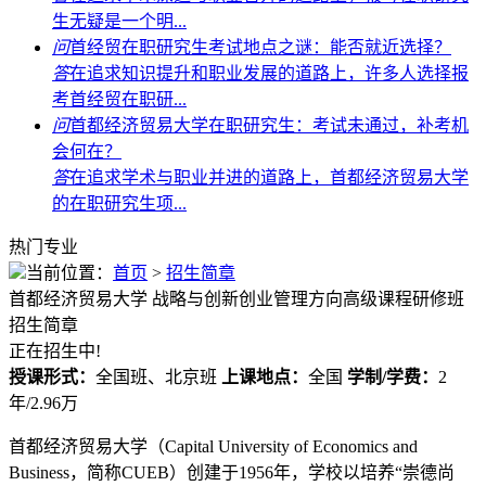
生无疑是一个明...
问
首经贸在职研究生考试地点之谜：能否就近选择？
答
在追求知识提升和职业发展的道路上，许多人选择报
考首经贸在职研...
问
首都经济贸易大学在职研究生：考试未通过，补考机
会何在？
答
在追求学术与职业并进的道路上，首都经济贸易大学
的在职研究生项...
热门专业
当前位置：
首页
>
招生简章
首都经济贸易大学
战略与创新创业管理方向高级课程研修班
招生简章
正在招生中!
授课形式：
全国班、北京班
上课地点：
全国
学制/学费：
2
年/2.96万
首都经济贸易大学（Capital University of Economics and
Business，简称CUEB）创建于1956年，学校以培养“崇德尚