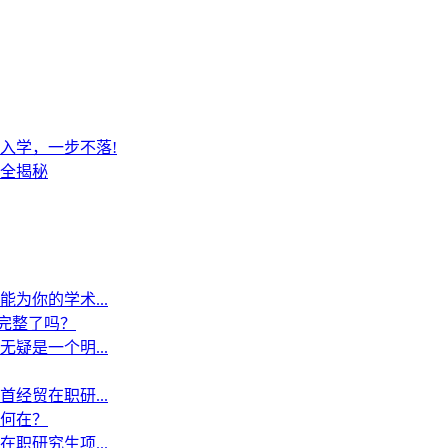
入学，一步不落!
全揭秘
为你的学术...
”完整了吗？
疑是一个明...
经贸在职研...
何在？
职研究生项...