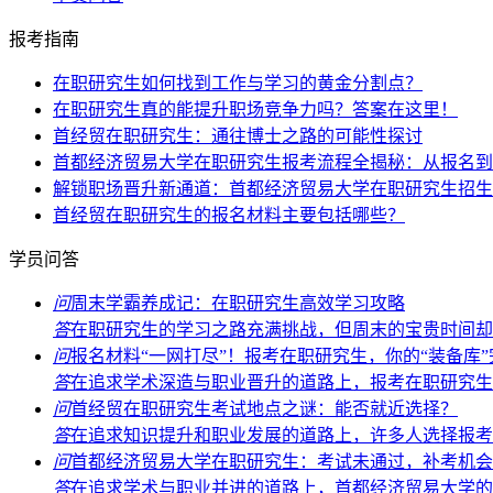
报考指南
在职研究生如何找到工作与学习的黄金分割点？
在职研究生真的能提升职场竞争力吗？答案在这里！
首经贸在职研究生：通往博士之路的可能性探讨
首都经济贸易大学在职研究生报考流程全揭秘：从报名到
解锁职场晋升新通道：首都经济贸易大学在职研究生招生
首经贸在职研究生的报名材料主要包括哪些？
学员问答
问
周末学霸养成记：在职研究生高效学习攻略
答
在职研究生的学习之路充满挑战，但周末的宝贵时间却能
问
报名材料“一网打尽”！报考在职研究生，你的“装备库
答
在追求学术深造与职业晋升的道路上，报考在职研究生无
问
首经贸在职研究生考试地点之谜：能否就近选择？
答
在追求知识提升和职业发展的道路上，许多人选择报考首
问
首都经济贸易大学在职研究生：考试未通过，补考机会
答
在追求学术与职业并进的道路上，首都经济贸易大学的在