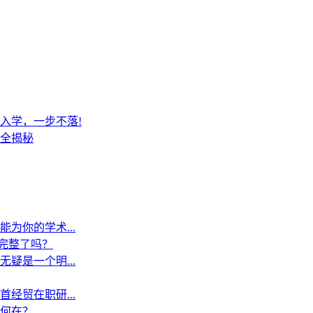
入学，一步不落!
全揭秘
为你的学术...
”完整了吗？
疑是一个明...
经贸在职研...
何在？