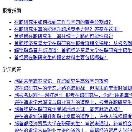
报考指南
在职研究生如何找到工作与学习的黄金分割点？
在职研究生真的能提升职场竞争力吗？答案在这里！
首经贸在职研究生：通往博士之路的可能性探讨
首都经济贸易大学在职研究生报考流程全揭秘：从报名到
解锁职场晋升新通道：首都经济贸易大学在职研究生招生
首经贸在职研究生的报名材料主要包括哪些？
学员问答
问
周末学霸养成记：在职研究生高效学习攻略
答
在职研究生的学习之路充满挑战，但周末的宝贵时间却能
问
报名材料“一网打尽”！报考在职研究生，你的“装备库
答
在追求学术深造与职业晋升的道路上，报考在职研究生无
问
首经贸在职研究生考试地点之谜：能否就近选择？
答
在追求知识提升和职业发展的道路上，许多人选择报考首
问
首都经济贸易大学在职研究生：考试未通过，补考机会
答
在追求学术与职业并进的道路上，首都经济贸易大学的在