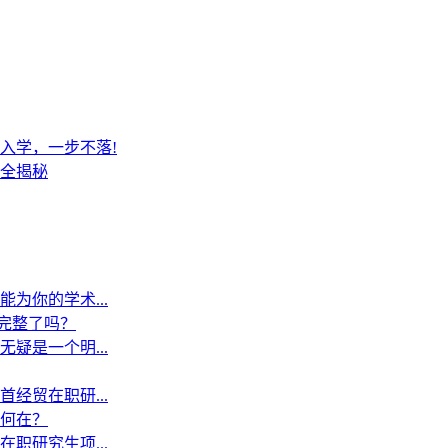
入学，一步不落!
全揭秘
为你的学术...
”完整了吗？
疑是一个明...
经贸在职研...
何在？
职研究生项...